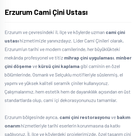
Erzurum Cami Çini Ustası
Erzurum ve çevresindeki il, ilçe ve köylerde uzman
cami çini
ustası
hizmetimizle yanınızdayız. Lider Cami Çinileri olarak,
Erzurum’un tarihi ve modern camilerinde, her büyüklükteki
mekânda profesyonel ve titiz
mihrap çini uygulaması
,
minber
çini döşeme
ve
kürsü çini kaplama
gibi caminin en özel
bölümlerinde, Osmanlı ve Selçuklu motifleriyle süslenmiş, el
yapımı ve yüksek kaliteli seramik çiniler kullanıyoruz.
Çalışmalarımız, hem estetik hem de dayanıklılık açısından en üst
standartlarda olup, cami içi dekorasyonunuzu tamamlar.
Erzurum bölgesinde ayrıca,
cami çini restorasyonu
ve
bakım
onarım
hizmetleriyle tarihi eserlerin korunmasına da katkı
sağlıyoruz. İl, ilçe ve köylerdeki projelerimizde, özel tasarım çini