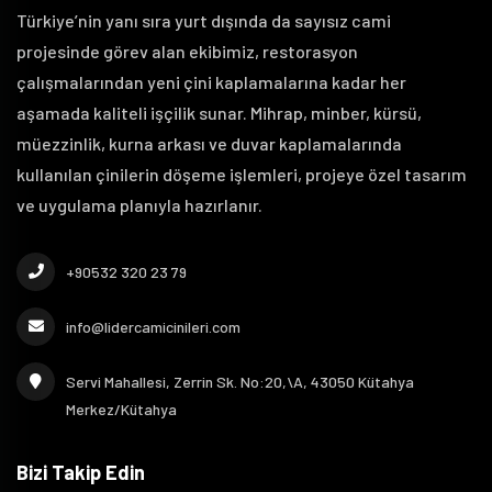
Türkiye’nin yanı sıra yurt dışında da sayısız cami
projesinde görev alan ekibimiz, restorasyon
çalışmalarından yeni çini kaplamalarına kadar her
aşamada kaliteli işçilik sunar. Mihrap, minber, kürsü,
müezzinlik, kurna arkası ve duvar kaplamalarında
kullanılan çinilerin döşeme işlemleri, projeye özel tasarım
ve uygulama planıyla hazırlanır.
+90532 320 23 79
info@lidercamicinileri.com
Servi Mahallesi, Zerrin Sk. No:20,\A, 43050 Kütahya
Merkez/Kütahya
Bizi Takip Edin