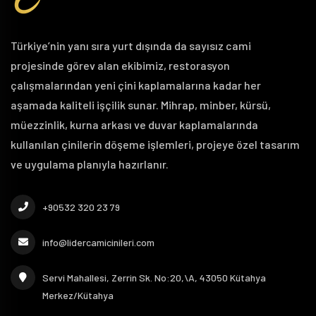
Türkiye’nin yanı sıra yurt dışında da sayısız cami
projesinde görev alan ekibimiz, restorasyon
çalışmalarından yeni çini kaplamalarına kadar her
aşamada kaliteli işçilik sunar. Mihrap, minber, kürsü,
müezzinlik, kurna arkası ve duvar kaplamalarında
kullanılan çinilerin döşeme işlemleri, projeye özel tasarım
ve uygulama planıyla hazırlanır.
+90532 320 23 79
info@lidercamicinileri.com
Servi Mahallesi, Zerrin Sk. No:20,\A, 43050 Kütahya
Merkez/Kütahya