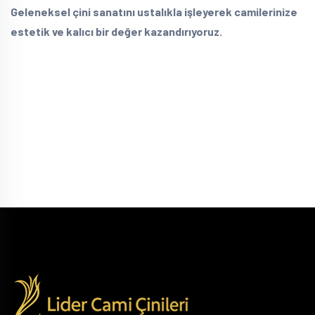
Geleneksel çini sanatını ustalıkla işleyerek camilerinize
estetik ve kalıcı bir değer kazandırıyoruz.